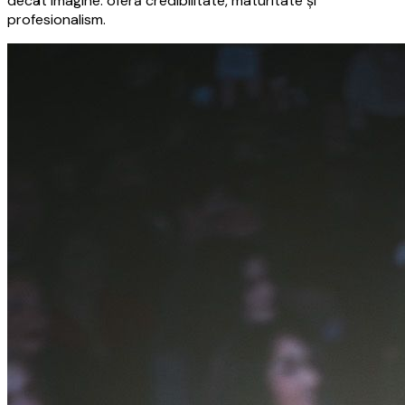
decât imagine: oferă credibilitate, maturitate și
profesionalism.