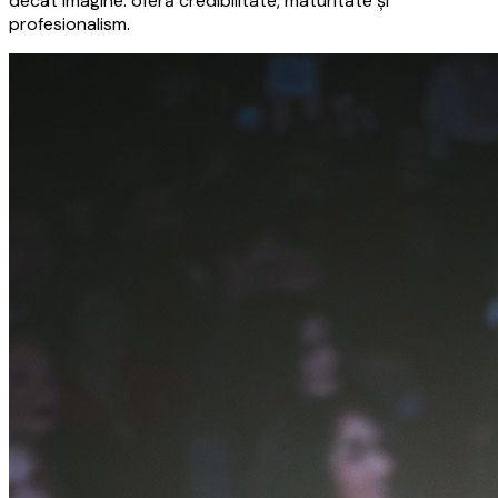
decât imagine: oferă credibilitate, maturitate și
profesionalism.