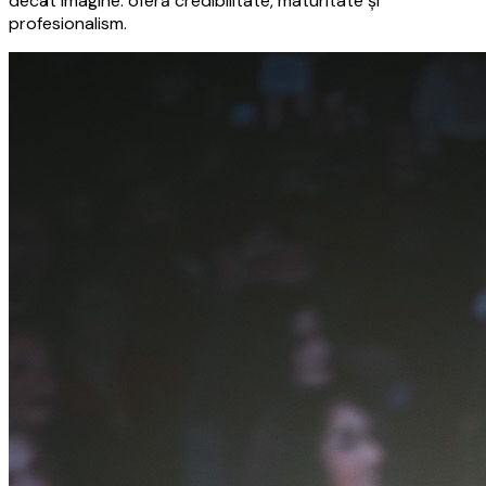
decât imagine: oferă credibilitate, maturitate și
profesionalism.